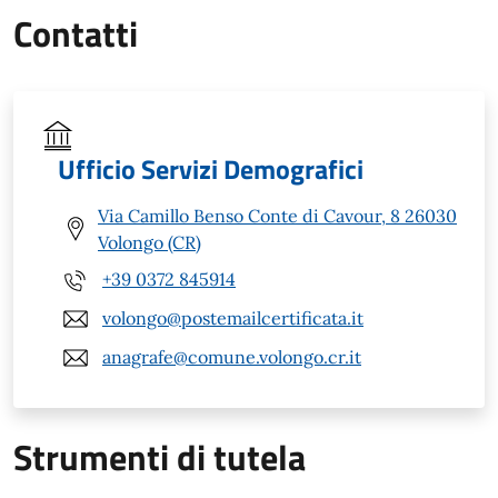
Contatti
Ufficio Servizi Demografici
Via Camillo Benso Conte di Cavour, 8 26030
Volongo (CR)
+39 0372 845914
volongo@postemailcertificata.it
anagrafe@comune.volongo.cr.it
Strumenti di tutela