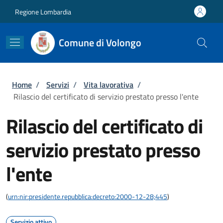
Salta al contenuto principale
Skip to footer content
Regione Lombardia
Comune di Volongo
Briciole di pane
Home
/
Servizi
/
Vita lavorativa
/
Rilascio del certificato di servizio prestato presso l'ente
Rilascio del certificato di
servizio prestato presso
l'ente
(
urn:nir:presidente.repubblica:decreto:2000-12-28;445
)
Servizio attivo