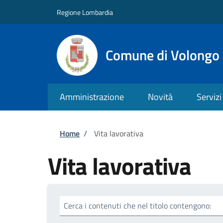
Salta al contenuto principale
Skip to footer content
Regione Lombardia
Comune di Volongo
Amministrazione
Novità
Servizi
Briciole di pane
Home
/
Vita lavorativa
Vita lavorativa
Cerca i contenuti che nel titolo contengono: