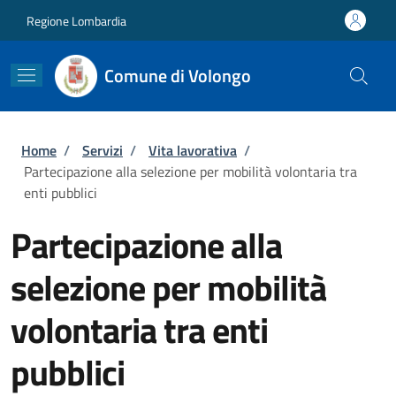
Salta al contenuto principale
Skip to footer content
Regione Lombardia
Comune di Volongo
Briciole di pane
Home
/
Servizi
/
Vita lavorativa
/
Partecipazione alla selezione per mobilità volontaria tra
enti pubblici
Partecipazione alla
selezione per mobilità
volontaria tra enti
pubblici