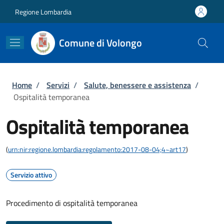
Salta al contenuto principale
Skip to footer content
Regione Lombardia
Comune di Volongo
Briciole di pane
Home
/
Servizi
/
Salute, benessere e assistenza
/
Ospitalità temporanea
Ospitalità temporanea
(
urn:nir:regione.lombardia:regolamento:2017-08-04;4~art17
)
Servizio attivo
Procedimento di ospitalità temporanea