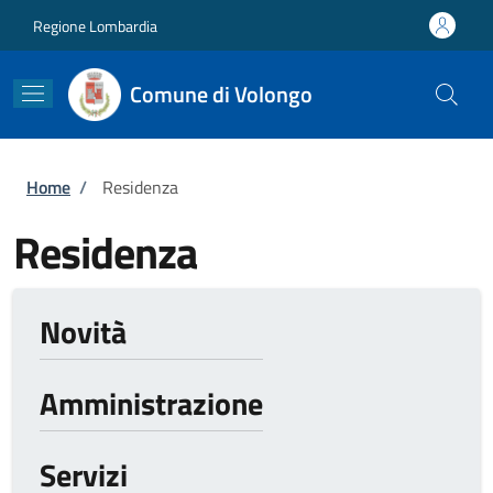
Salta al contenuto principale
Skip to footer content
Regione Lombardia
Comune di Volongo
Briciole di pane
Home
/
Residenza
Residenza
Novità
Amministrazione
Servizi