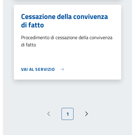
Cessazione della convivenza
di fatto
Procedimento di cessazione della convivenza
di fatto
VAI AL SERVIZIO
Pagina attuale
1
Pagina precedente
Prossima pagina