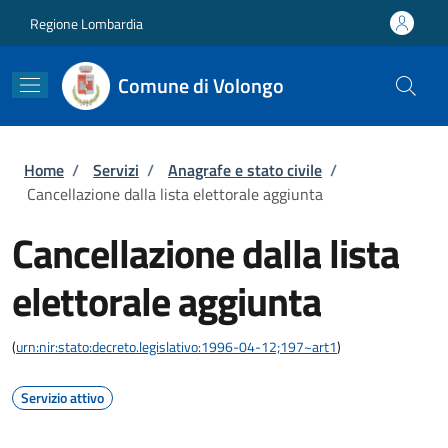
Salta al contenuto principale
Skip to footer content
Regione Lombardia
Comune di Volongo
Briciole di pane
Home
/
Servizi
/
Anagrafe e stato civile
/
Cancellazione dalla lista elettorale aggiunta
Cancellazione dalla lista
elettorale aggiunta
(
urn:nir:stato:decreto.legislativo:1996-04-12;197~art1
)
Servizio attivo