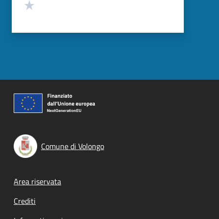
Valuta 1 stelle su 5
Comune di Volongo
Footer menu
Area riservata
Crediti