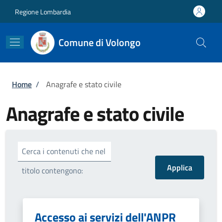
Salta al contenuto principale
Skip to footer content
Regione Lombardia
Comune di Volongo
Briciole di pane
Home
/
Anagrafe e stato civile
Anagrafe e stato civile
Cerca i contenuti che nel
titolo contengono:
Accesso ai servizi dell'ANPR