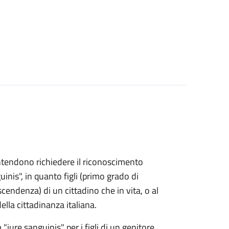
e intendono richiedere il riconoscimento
uinis", in quanto figli (primo grado di
endenza) di un cittadino che in vita, o al
lla cittadinanza italiana.
 "iure sanguinis" per i figli di un genitore