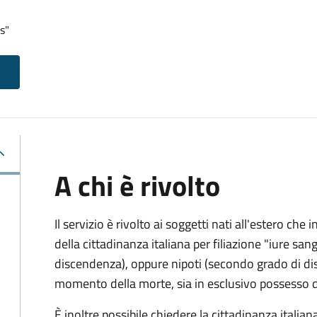
s"
A chi è rivolto
Il servizio è rivolto ai soggetti nati all'estero ch
della cittadinanza italiana per filiazione "iure sang
discendenza), oppure nipoti (secondo grado di disc
momento della morte, sia in esclusivo possesso de
È inoltre possibile chiedere la cittadinanza italiana