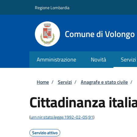
Salta al contenuto principale
Skip to footer content
Regione Lombardia
Comune di Volongo
Amministrazione
Novità
Servizi
Briciole di pane
Home
/
Servizi
/
Anagrafe e stato civile
/
Cittadinanza itali
(
urn:nir:stato:legge:1992-02-05;91
)
Servizio attivo