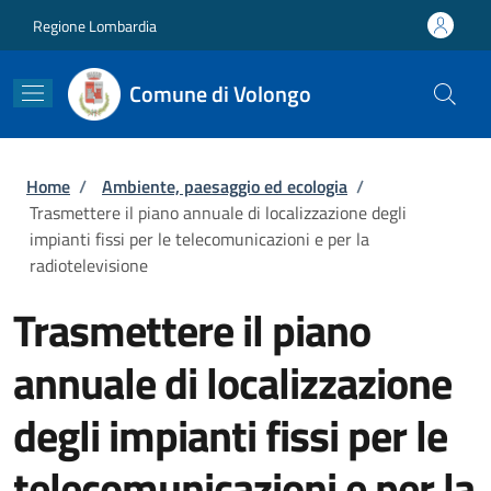
Salta al contenuto principale
Skip to footer content
Regione Lombardia
Comune di Volongo
Briciole di pane
Home
/
Ambiente, paesaggio ed ecologia
/
Trasmettere il piano annuale di localizzazione degli
impianti fissi per le telecomunicazioni e per la
radiotelevisione
Trasmettere il piano
annuale di localizzazione
degli impianti fissi per le
telecomunicazioni e per la