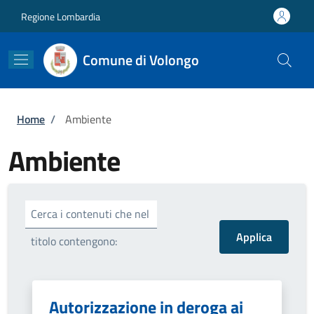
Salta al contenuto principale
Skip to footer content
Regione Lombardia
Comune di Volongo
Briciole di pane
Home
/
Ambiente
Ambiente
Cerca i contenuti che nel
titolo contengono:
Autorizzazione in deroga ai