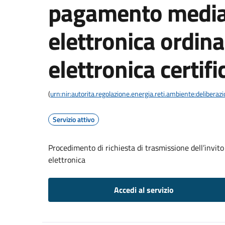
pagamento media
elettronica ordina
elettronica certifi
(
urn:nir:autorita.regolazione.energia.reti.ambiente:deliber
Servizio attivo
Procedimento di richiesta di trasmissione dell’invit
elettronica
Accedi al servizio