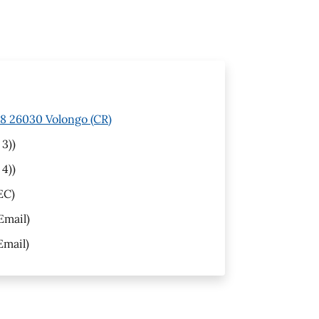
 8 26030 Volongo (CR)
 3))
 4))
EC)
Email)
Email)