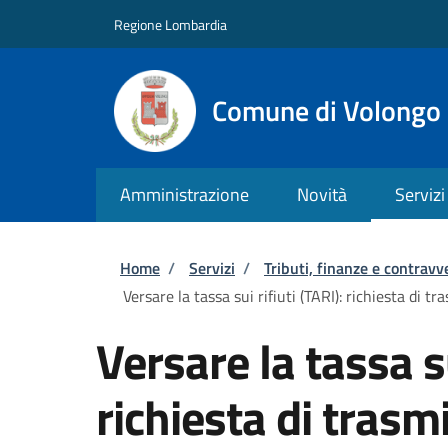
Salta al contenuto principale
Skip to footer content
Regione Lombardia
Comune di Volongo
Amministrazione
Novità
Servizi
Briciole di pane
Home
/
Servizi
/
Tributi, finanze e contravv
Versare la tassa sui rifiuti (TARI): richiesta di 
Versare la tassa su
richiesta di trasmi