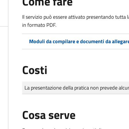
Come fare
Il servizio può essere attivato presentando tutta
in formato PDF.
Moduli da compilare e documenti da allegar
Costi
Tipo di pagamento
Importo
La presentazione della pratica non prevede al
Cosa serve