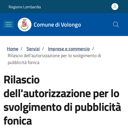
Salta al contenuto principale
Skip to footer content
Regione Lombardia
Comune di Volongo
Briciole di pane
Home
/
Servizi
/
Imprese e commercio
/
Rilascio dell'autorizzazione per lo svolgimento di
pubblicità fonica
Rilascio
dell'autorizzazione per lo
svolgimento di pubblicità
fonica