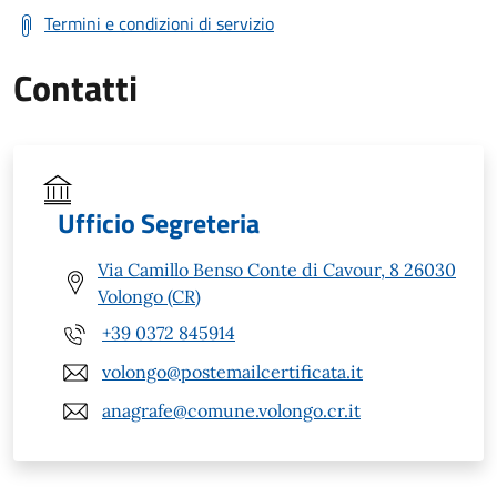
Termini e condizioni di servizio
Contatti
Ufficio Segreteria
Via Camillo Benso Conte di Cavour, 8 26030
Volongo (CR)
+39 0372 845914
volongo@postemailcertificata.it
anagrafe@comune.volongo.cr.it