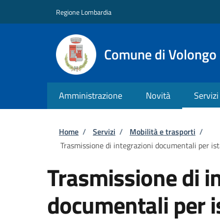
Salta al contenuto principale
Skip to footer content
Regione Lombardia
Comune di Volongo
Amministrazione
Novità
Servizi
Briciole di pane
Home
/
Servizi
/
Mobilità e trasporti
/
Trasmissione di integrazioni documentali per ista
Trasmissione di i
documentali per is