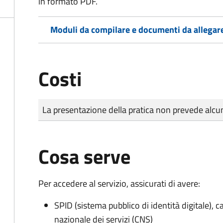
in formato PDF.
Moduli da compilare e documenti da allegar
Costi
Tipo di pagamento
Importo
La presentazione della pratica non prevede al
Cosa serve
Per accedere al servizio, assicurati di avere:
SPID (sistema pubblico di identità digitale), ca
nazionale dei servizi (CNS)