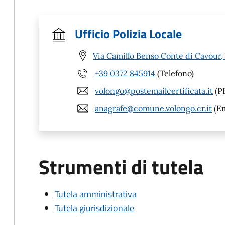
Ufficio Polizia Locale
Via Camillo Benso Conte di Cavour,
+39 0372 845914
(Telefono)
volongo@postemailcertificata.it
(P
anagrafe@comune.volongo.cr.it
(Em
Strumenti di tutela
Tutela amministrativa
Tutela giurisdizionale