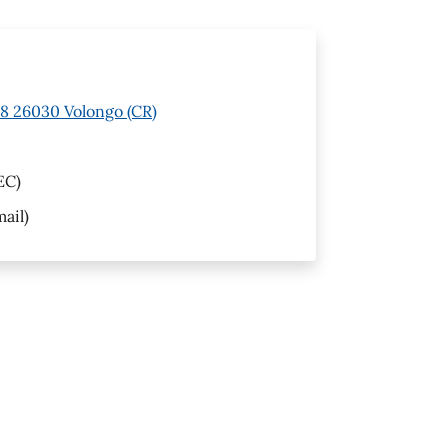
 8 26030 Volongo (CR)
EC)
ail)