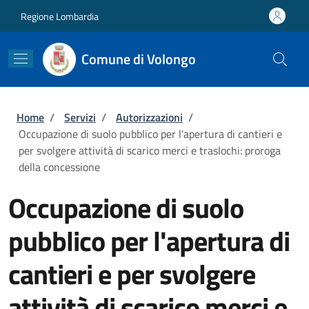
Salta al contenuto principale
Skip to footer content
Regione Lombardia
Comune di Volongo
Briciole di pane
Home
/
Servizi
/
Autorizzazioni
/
Occupazione di suolo pubblico per l'apertura di cantieri e
per svolgere attività di scarico merci e traslochi: proroga
della concessione
Occupazione di suolo
pubblico per l'apertura di
cantieri e per svolgere
attività di scarico merci e