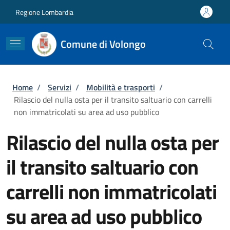
Salta al contenuto principale
Skip to footer content
Regione Lombardia
Comune di Volongo
Briciole di pane
Home
/
Servizi
/
Mobilità e trasporti
/
Rilascio del nulla osta per il transito saltuario con carrelli
non immatricolati su area ad uso pubblico
Rilascio del nulla osta per
il transito saltuario con
carrelli non immatricolati
su area ad uso pubblico