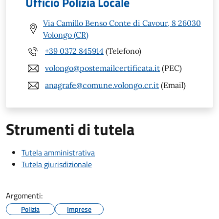
Ufficio Polizia Locale
Via Camillo Benso Conte di Cavour, 8 26030
Volongo (CR)
+39 0372 845914
(Telefono)
volongo@postemailcertificata.it
(PEC)
anagrafe@comune.volongo.cr.it
(Email)
Strumenti di tutela
Tutela amministrativa
Tutela giurisdizionale
Argomenti:
Polizia
Imprese