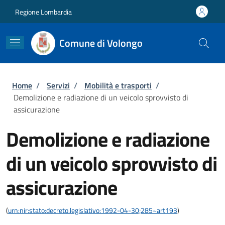
Salta al contenuto principale
Skip to footer content
Regione Lombardia
Comune di Volongo
Briciole di pane
Home
/
Servizi
/
Mobilità e trasporti
/
Demolizione e radiazione di un veicolo sprovvisto di
assicurazione
Demolizione e radiazione
di un veicolo sprovvisto di
assicurazione
(
urn:nir:stato:decreto.legislativo:1992-04-30;285~art193
)