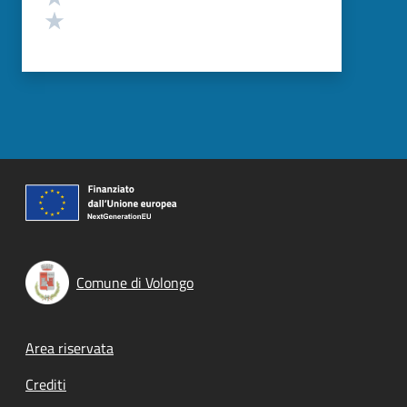
Valuta 1 stelle su 5
Comune di Volongo
Footer menu
Area riservata
Crediti