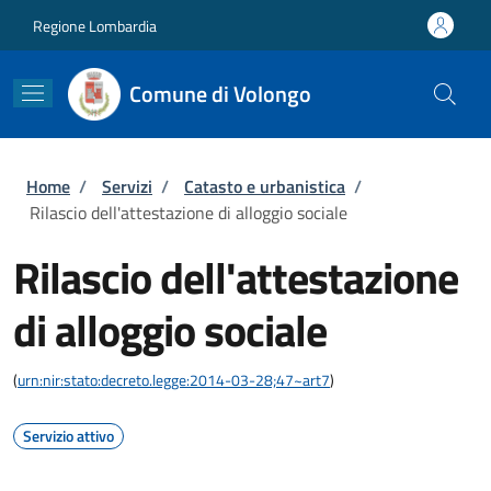
Salta al contenuto principale
Skip to footer content
Regione Lombardia
Comune di Volongo
Briciole di pane
Home
/
Servizi
/
Catasto e urbanistica
/
Rilascio dell'attestazione di alloggio sociale
Rilascio dell'attestazione
di alloggio sociale
(
urn:nir:stato:decreto.legge:2014-03-28;47~art7
)
Servizio attivo