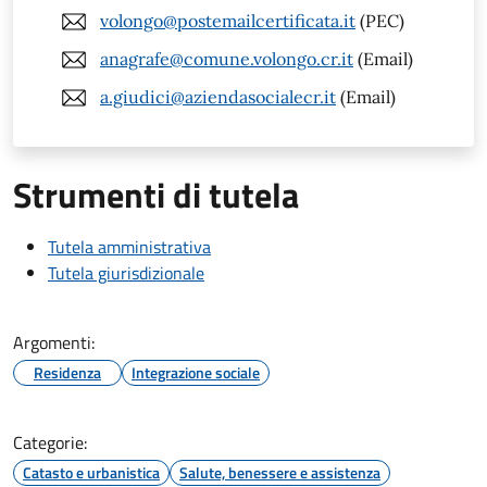
volongo@postemailcertificata.it
(PEC)
anagrafe@comune.volongo.cr.it
(Email)
a.giudici@aziendasocialecr.it
(Email)
Strumenti di tutela
Tutela amministrativa
Tutela giurisdizionale
Argomenti:
Residenza
Integrazione sociale
Categorie:
Catasto e urbanistica
Salute, benessere e assistenza