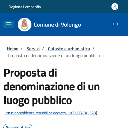
Salta al contenuto principale
Skip to footer content
Regione Lombardia
Comune di Volongo
Briciole di pane
Home
/
Servizi
/
Catasto e urbanistica
/
Proposta di denominazione di un luogo pubblico
Proposta di
denominazione di un
luogo pubblico
(
urn:nir:presidente.repubblica:decreto:1989-05-30;223
)
Servizio attivo