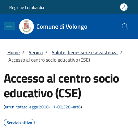
Salta al contenuto principale
Skip to footer content
Regione Lombardia
Comune di Volongo
Briciole di pane
Home
/
Servizi
/
Salute, benessere e assistenza
/
Accesso al centro socio educativo (CSE)
Accesso al centro socio
educativo (CSE)
(
urn:nir:stato:legge:2000-11-08;328~art6
)
Servizio attivo