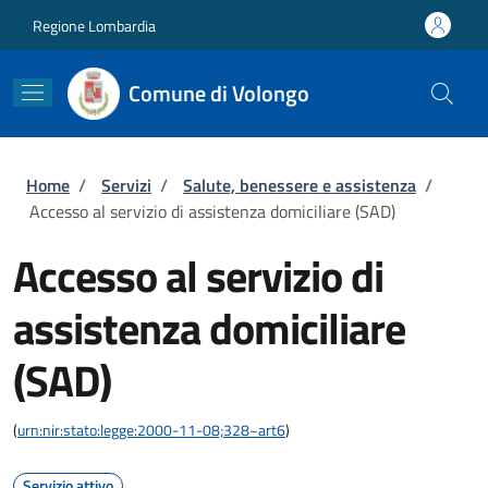
Salta al contenuto principale
Skip to footer content
Regione Lombardia
Comune di Volongo
Briciole di pane
Home
/
Servizi
/
Salute, benessere e assistenza
/
Accesso al servizio di assistenza domiciliare (SAD)
Accesso al servizio di
assistenza domiciliare
(SAD)
(
urn:nir:stato:legge:2000-11-08;328~art6
)
Servizio attivo