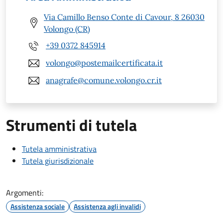
Via Camillo Benso Conte di Cavour, 8 26030
Volongo (CR)
+39 0372 845914
volongo@postemailcertificata.it
anagrafe@comune.volongo.cr.it
Strumenti di tutela
Tutela amministrativa
Tutela giurisdizionale
Argomenti:
Assistenza sociale
Assistenza agli invalidi