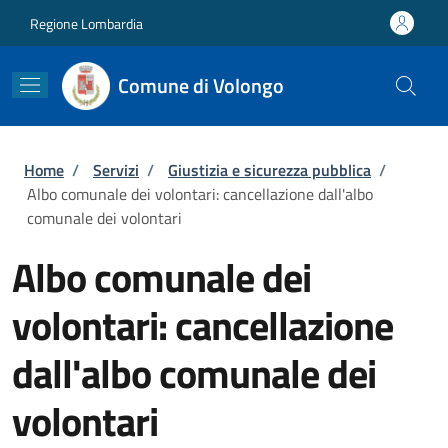
Salta al contenuto principale
Skip to footer content
Regione Lombardia
Comune di Volongo
Briciole di pane
Home
/
Servizi
/
Giustizia e sicurezza pubblica
/
Albo comunale dei volontari: cancellazione dall'albo
comunale dei volontari
Albo comunale dei
volontari: cancellazione
dall'albo comunale dei
volontari