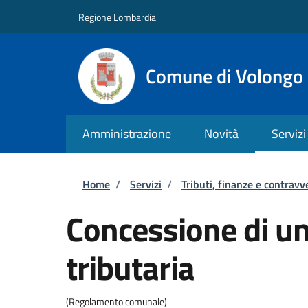
Salta al contenuto principale
Skip to footer content
Regione Lombardia
Comune di Volongo
Amministrazione
Novità
Servizi
Briciole di pane
Home
/
Servizi
/
Tributi, finanze e contravv
Concessione di u
tributaria
(Regolamento comunale)