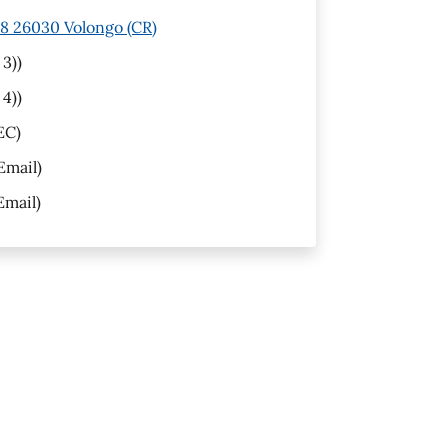
 8 26030 Volongo (CR)
 3))
 4))
EC)
Email)
Email)