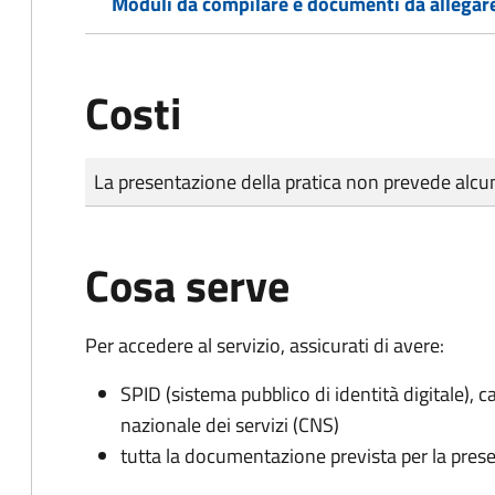
Moduli da compilare e documenti da allegar
Costi
Tipo di pagamento
Importo
La presentazione della pratica non prevede al
Cosa serve
Per accedere al servizio, assicurati di avere:
SPID (sistema pubblico di identità digitale), ca
nazionale dei servizi (CNS)
tutta la documentazione prevista per la prese