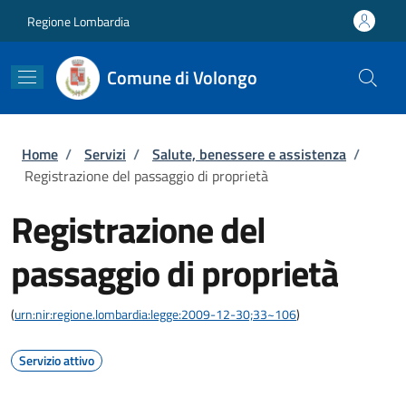
Salta al contenuto principale
Skip to footer content
Regione Lombardia
Comune di Volongo
Briciole di pane
Home
/
Servizi
/
Salute, benessere e assistenza
/
Registrazione del passaggio di proprietà
Registrazione del
passaggio di proprietà
(
urn:nir:regione.lombardia:legge:2009-12-30;33~106
)
Servizio attivo