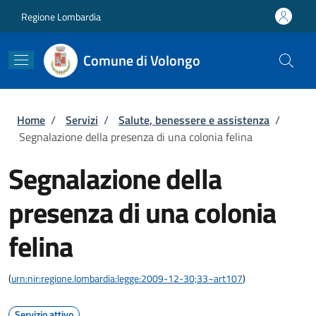
Salta al contenuto principale
Skip to footer content
Regione Lombardia
Comune di Volongo
Briciole di pane
Home
/
Servizi
/
Salute, benessere e assistenza
/
Segnalazione della presenza di una colonia felina
Segnalazione della
presenza di una colonia
felina
(
urn:nir:regione.lombardia:legge:2009-12-30;33~art107
)
Servizio attivo