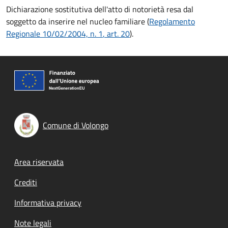
Dichiarazione sostitutiva dell'atto di notorietà resa dal
soggetto da inserire nel nucleo familiare (
Regolamento
Regionale 10/02/2004, n. 1
, art. 20
).
Comune di Volongo
Footer menu
Area riservata
Crediti
Informativa privacy
Note legali