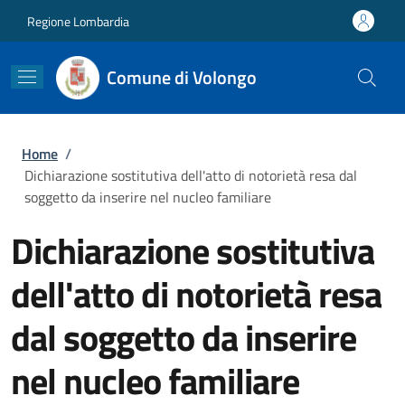
Salta al contenuto principale
Skip to footer content
Regione Lombardia
Comune di Volongo
Briciole di pane
Home
/
Dichiarazione sostitutiva dell'atto di notorietà resa dal
soggetto da inserire nel nucleo familiare
Dichiarazione sostitutiva
dell'atto di notorietà resa
dal soggetto da inserire
nel nucleo familiare