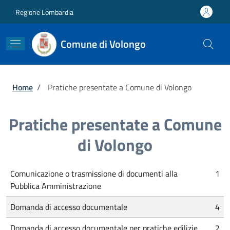
Salta al contenuto principale
Skip to footer content
Regione Lombardia
Comune di Volongo
Briciole di pane
Home
/
Pratiche presentate a Comune di Volongo
Pratiche presentate a Comune
di Volongo
Comunicazione o trasmissione di documenti alla
1
Pubblica Amministrazione
Domanda di accesso documentale
4
Domanda di accesso documentale per pratiche edilizie
2