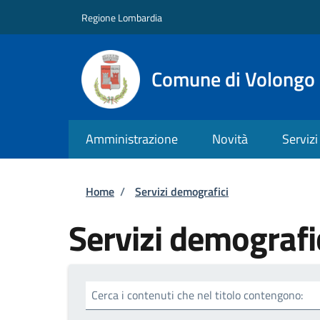
Salta al contenuto principale
Skip to footer content
Regione Lombardia
Comune di Volongo
Amministrazione
Novità
Servizi
Briciole di pane
Home
/
Servizi demografici
Servizi demografi
Cerca i contenuti che nel titolo contengono: