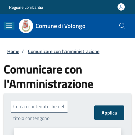
Salta al contenuto principale
Skip to footer content
Regione Lombardia
Comune di Volongo
Briciole di pane
Home
/
Comunicare con l'Amministrazione
Comunicare con
l'Amministrazione
Cerca i contenuti che nel
titolo contengono: