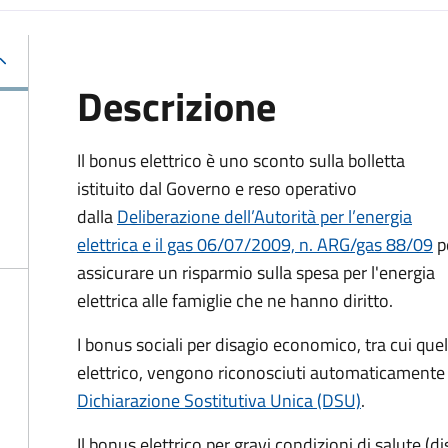
Descrizione
Il bonus elettrico è uno sconto sulla bolletta
istituito dal Governo e reso operativo
dalla
Deliberazione dell’Autorità per l’energia
elettrica e il gas 06/07/2009, n. ARG/gas 88/09
p
assicurare un risparmio sulla spesa per l'energia
elettrica alle famiglie che ne hanno diritto.
I bonus sociali per disagio economico, tra cui quel
elettrico, vengono riconosciuti automaticamente a
Dichiarazione Sostitutiva Unica (DSU)
.
Il bonus elettrico per gravi condizioni di salute (di