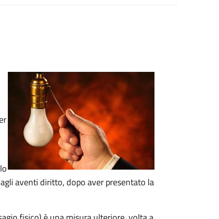
er
lo
gli aventi diritto, dopo aver presentato la
sagio fisico)
è una
misura ulteriore, volta a