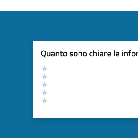
Quanto sono chiare le info
Valutazione
Valuta 5 stelle su 5
Valuta 4 stelle su 5
Valuta 3 stelle su 5
Valuta 2 stelle su 5
Valuta 1 stelle su 5