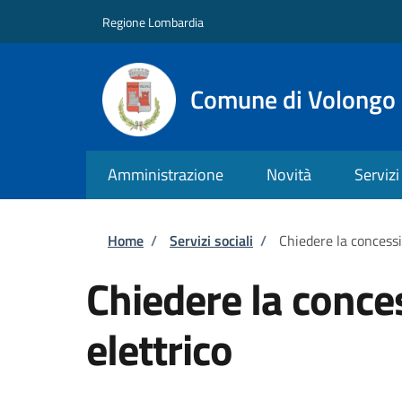
Salta al contenuto principale
Skip to footer content
Regione Lombardia
Comune di Volongo
Amministrazione
Novità
Servizi
Briciole di pane
Home
/
Servizi sociali
/
Chiedere la concessi
Chiedere la conce
elettrico